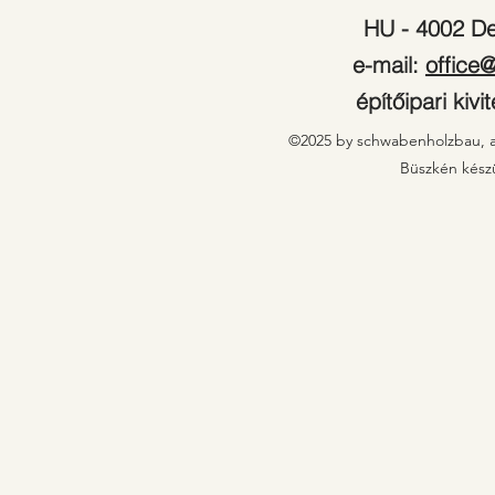
HU - 4002 Deb
e-mail:
office
építőipari kiv
©2025 by schwabenholzbau, a
Büszkén készü